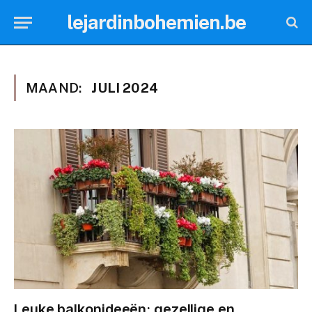
lejardinbohemien.be
MAAND:
JULI 2024
Leuke balkonideeën: gezellige en