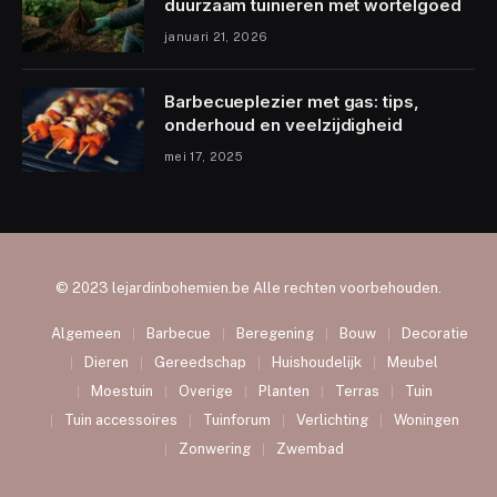
duurzaam tuinieren met wortelgoed
januari 21, 2026
Barbecueplezier met gas: tips,
onderhoud en veelzijdigheid
mei 17, 2025
© 2023 lejardinbohemien.be Alle rechten voorbehouden.
Algemeen
Barbecue
Beregening
Bouw
Decoratie
Dieren
Gereedschap
Huishoudelijk
Meubel
Moestuin
Overige
Planten
Terras
Tuin
Tuin accessoires
Tuinforum
Verlichting
Woningen
Zonwering
Zwembad