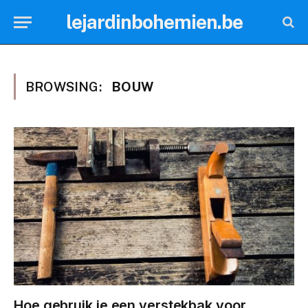
lejardinbohemien.be
BROWSING:
BOUW
Hoe gebruik je een verstekbak voor