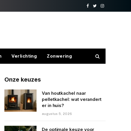
Facebook
Twitter
Instagram
n
Verlichting
Zonwering
Onze keuzes
Van houtkachel naar
pelletkachel: wat verandert
er in huis?
augustus 5, 2026
De optimale keuze voor