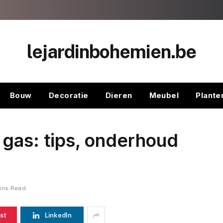
lejardinbohemien.be
Bouw
Decoratie
Dieren
Meubel
Plante
gas: tips, onderhoud
ins Read
st
LinkedIn