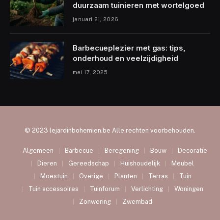
duurzaam tuinieren met wortelgoed
januari 21, 2026
Barbecueplezier met gas: tips,
onderhoud en veelzijdigheid
mei 17, 2025
© 2023 lejardinbohemien.be Alle rechten voorbehouden.
Algemeen
Barbecue
Beregening
Bouw
Decoratie
Dieren
Gereedschap
Huishoudelijk
Meubel
Moestuin
Overige
Planten
Terras
Tuin
Tuin accessoires
Tuinforum
Verlichting
Woningen
Zonwering
Zwembad