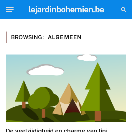
lejardinbohemien.be
BROWSING:
ALGEMEEN
De veelzijdigheid en charme van tipi