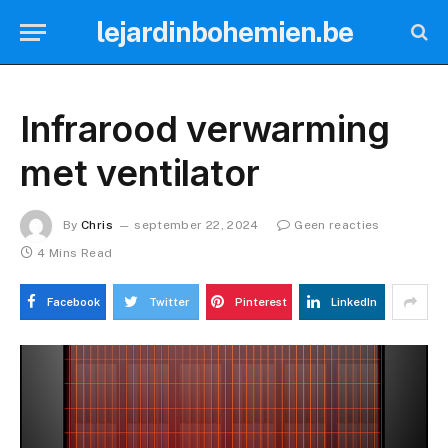
lejardinbohemien.be
Infrarood verwarming
met ventilator
By
Chris
september 22, 2024
Geen reacties
4 Mins Read
Facebook
Twitter
Pinterest
LinkedIn