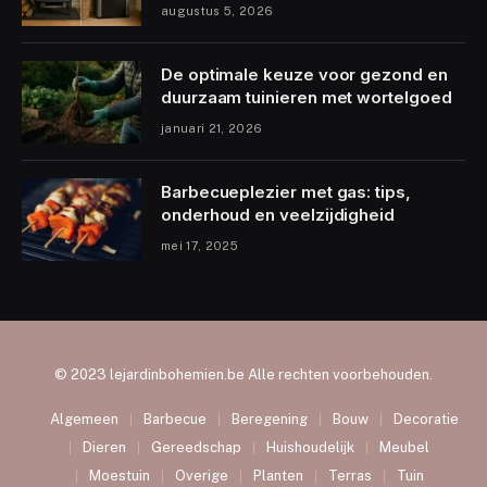
augustus 5, 2026
De optimale keuze voor gezond en
duurzaam tuinieren met wortelgoed
januari 21, 2026
Barbecueplezier met gas: tips,
onderhoud en veelzijdigheid
mei 17, 2025
© 2023 lejardinbohemien.be Alle rechten voorbehouden.
Algemeen
Barbecue
Beregening
Bouw
Decoratie
Dieren
Gereedschap
Huishoudelijk
Meubel
Moestuin
Overige
Planten
Terras
Tuin