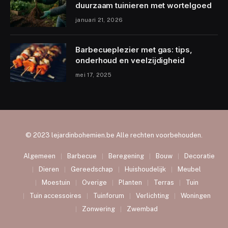
duurzaam tuinieren met wortelgoed
januari 21, 2026
Barbecueplezier met gas: tips,
onderhoud en veelzijdigheid
mei 17, 2025
© 2023 lejardinbohemien.be Alle rechten voorbehouden.
Algemeen
Barbecue
Beregening
Bouw
Decoratie
Dieren
Gereedschap
Huishoudelijk
Meubel
Moestuin
Overige
Planten
Terras
Tuin
Tuin accessoires
Tuinforum
Verlichting
Woningen
Zonwering
Zwembad