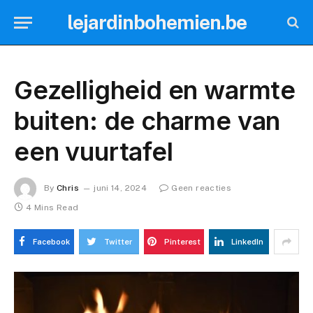
lejardinbohemien.be
Gezelligheid en warmte
buiten: de charme van
een vuurtafel
By
Chris
juni 14, 2024
Geen reacties
4 Mins Read
Facebook
Twitter
Pinterest
LinkedIn