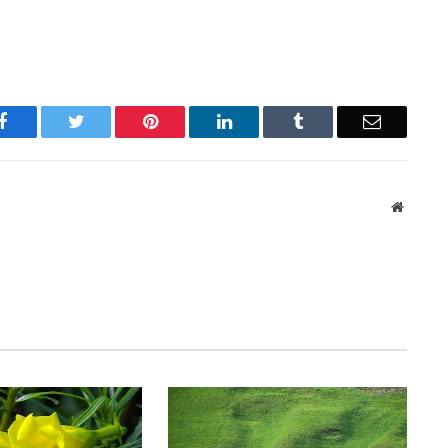
Facebook
Twitter
Pinterest
LinkedIn
Tumblr
Email
Website