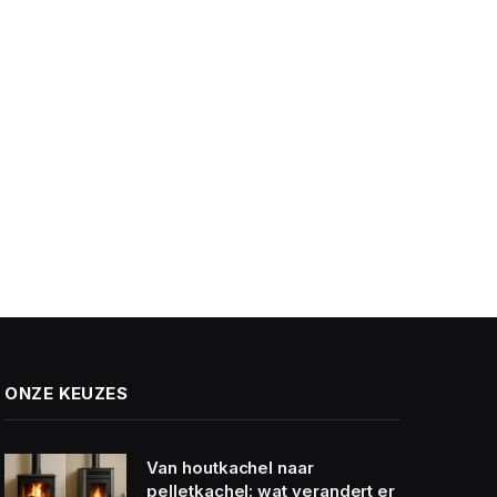
ONZE KEUZES
Van houtkachel naar
pelletkachel: wat verandert er