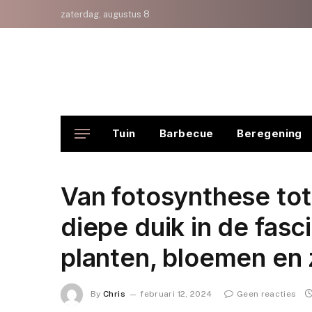
zaterdag, augustus 8
Tuin
Barbecue
Beregening
Van fotosynthese to
diepe duik in de fas
planten, bloemen en
By
Chris
februari 12, 2024
Geen reacties