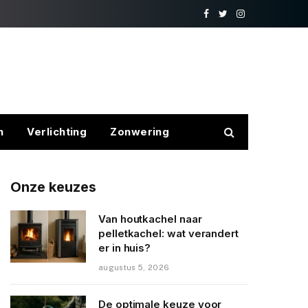
Facebook
Twitter
Instagram
n
Verlichting
Zonwering
Onze keuzes
Van houtkachel naar
pelletkachel: wat verandert
er in huis?
augustus 5, 2026
De optimale keuze voor