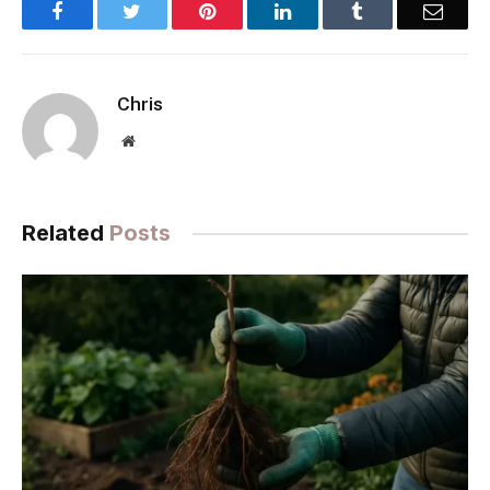
Facebook
Twitter
Pinterest
LinkedIn
Tumblr
Email
Chris
Website
Related
Posts