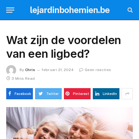
lejardinbohemien.be
Wat zijn de voordelen
van een ligbed?
By
Chris
februari 21, 2024
Geen reacties
3 Mins Read
Facebook
Twitter
Pinterest
LinkedIn